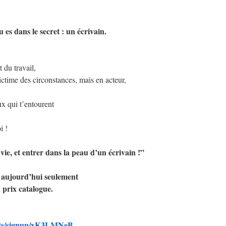
u es dans le secret : un écrivain.
t du travail,
ictime des circonstances, mais en acteur,
ux qui t’entourent
i !
, et entrer dans la peau d’un écrivain !”
 aujourd’hui seulement
 prix catalogue.
ients/signup/xK3LMNeB