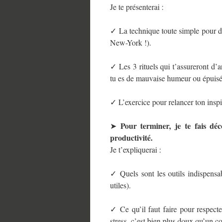
Je te présenterai :
✓ La technique toute simple pour d
New-York !).
✓ Les 3 rituels qui t’assureront d’
tu es de mauvaise humeur ou épuisé
✓ L’exercice pour relancer ton inspir
Pour terminer, je te fais déc
➤
productivité.
Je t’expliquerai :
✓ Quels sont les outils indispensab
utiles).
✓ Ce qu’il faut faire pour respect
stress, c’est bien plus doux qu’un c