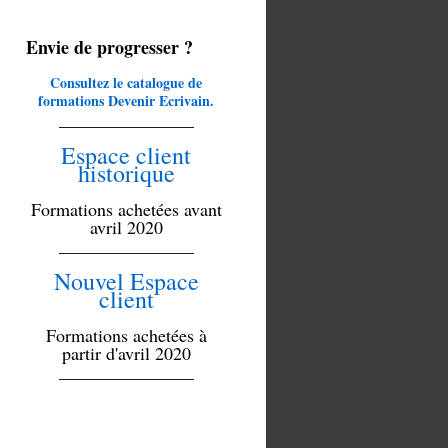
Envie de progresser ?
Consultez le catalogue de
formations Devenir Ecrivain.
_______________
Espace client
historique
Formations achetées avant
avril 2020
_______________
Nouvel Espace
client
Formations achetées à
partir d'avril 2020
_______________