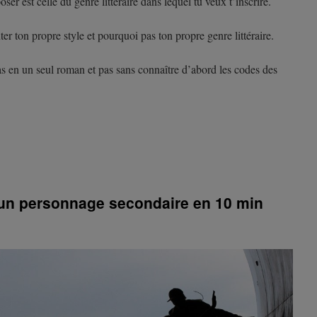
ser est celle du genre littéraire dans lequel tu veux t’inscrire.
ter ton propre style et pourquoi pas ton propre genre littéraire.
pas en un seul roman et pas sans connaître d’abord les codes des
un personnage secondaire en 10 min