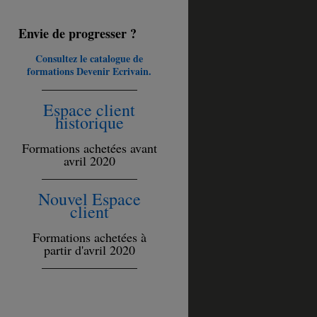
Envie de progresser ?
Consultez le catalogue de
formations Devenir Ecrivain.
_______________
Espace client
historique
Formations achetées avant
avril 2020
_______________
Nouvel Espace
client
Formations achetées à
partir d'avril 2020
_______________