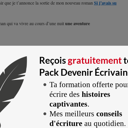
Si j’avais su
isir que je t’annonce la sortie de mon nouveau roman
une aventure
aman qui va vivre au cours d’une nuit
e Fantasy, SF et Fantastique ?