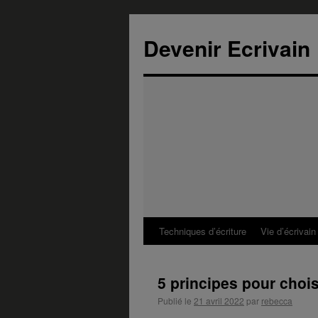
Devenir Ecrivain
Techniques d’écriture
Vie d’écrivain
5 principes pour chois
Publié le
21 avril 2022
par
rebecca