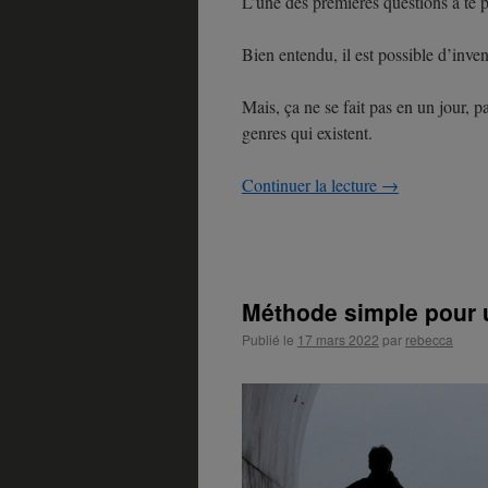
L’une des premières questions à te po
Bien entendu, il est possible d’inven
Mais, ça ne se fait pas en un jour, 
genres qui existent.
Continuer la lecture
→
Méthode simple pour 
Publié le
17 mars 2022
par
rebecca