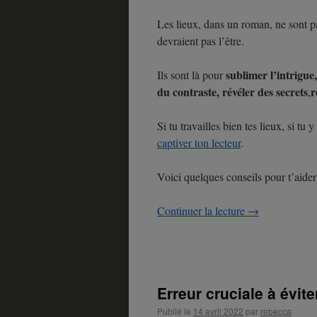
Les lieux, dans un roman, ne sont pa
devraient pas l’être.
sublimer l’intrigue
Ils sont là pour
du contraste, révéler des secrets
r
,
Si tu travailles bien tes lieux, si tu 
captiver ton lecteur
.
Voici quelques conseils pour t’aider 
Continuer la lecture
→
Erreur cruciale à évit
Publié le
14 avril 2022
par
rebecca