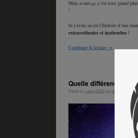
Mais avant ça, c’est avec grand pla
!
Si j’avais su est l’histoire d’une m
extraordinaire et inattendue !
Continuer la lecture
→
Quelle différence entr
Publié le
1 avril 2022
par
rebecca