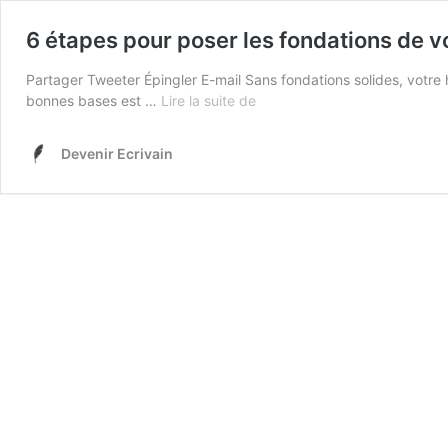
6 étapes pour poser les fondations de v
Partager Tweeter Épingler E-mail Sans fondations solides, votre h
6
bonnes bases est …
Lire la suite de
étapes
pour
Devenir Ecrivain
poser
les
fondations
de
votre
roman
en
moins
d’1h